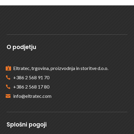
O podjetju
Eltratec, trgovina, proizvodnja in storitve d.o.o.

+386 2 568 91 70

+386 2 568 17 80

info@eltratec.com

Splošni pogoji