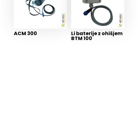
ACM 300
Li baterije z ohišjem
BTM 100
ŽELITE VEČ INFORMACIJ?
ODDAJTE POVPRAŠEVANJE