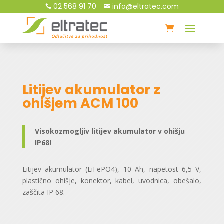
02 568 91 70
info@eltratec.com


Litijev akumulator z
ohišjem ACM 100
Visokozmogljiv litijev akumulator v ohišju
IP68!
Litijev akumulator (LiFePO4), 10 Ah, napetost 6,5 V,
plastično ohišje, konektor, kabel, uvodnica, obešalo,
zaščita IP 68.