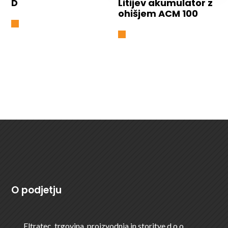
D
Litijev akumulator z
ohišjem ACM 100
O podjetju
Eltratec, trgovina, proizvodnja in storitve d.o.o.