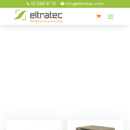
02 568 91 70
info@eltratec.com


TRGOVINA