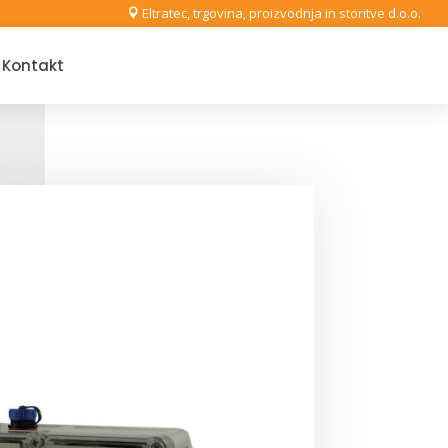
Eltratec, trgovina, proizvodnja in storitve d.o.o.

Kontakt