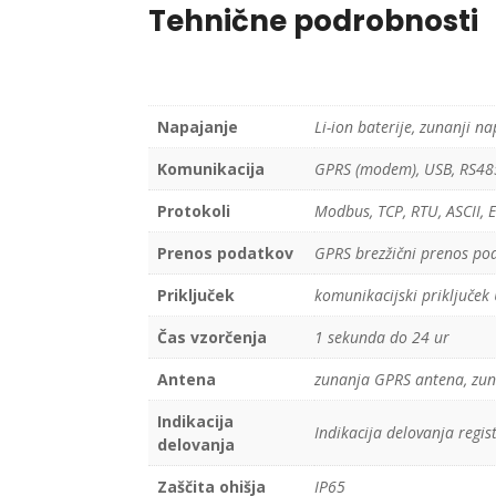
Tehnične podrobnosti
Napajanje
Li-ion baterije, zunanji na
Komunikacija
GPRS (modem), USB, RS485
Protokoli
Modbus, TCP, RTU, ASCII, E
Prenos podatkov
GPRS brezžični prenos pod
Priključek
komunikacijski priključek 
Čas vzorčenja
1 sekunda do 24 ur
Antena
zunanja GPRS antena, zu
Indikacija
Indikacija delovanja regis
delovanja
Zaščita ohišja
IP65