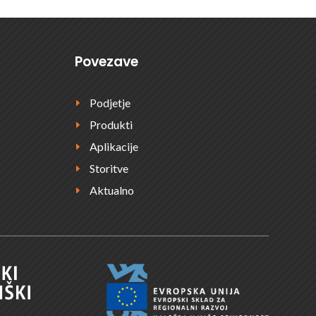
Povezave
Podjetje
E
Produkti
E
Aplikacije
E
Storitve
E
Aktualno
E