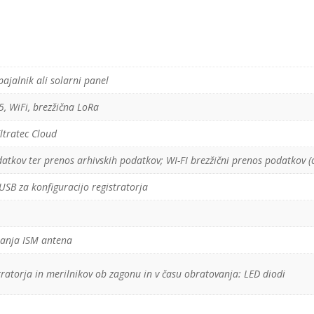
pajalnik ali solarni panel
, WiFi, brezžična LoRa
ltratec Cloud
atkov ter prenos arhivskih podatkov; WI-FI brezžični prenos podatkov (
USB za konfiguracijo registratorja
nanja ISM antena
tratorja in merilnikov ob zagonu in v času obratovanja: LED diodi