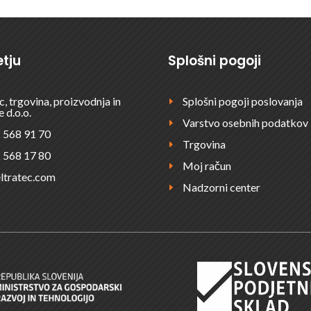
tju
Splošni pogoji
c, trgovina, proizvodnja in
Splošni pogoji poslovanja
E
e d.o.o.
Varstvo osebnih podatkov
E
 568 91 70
Trgovina
E
 568 17 80
Moj račun
E
ltratec.com
Nadzorni center
E