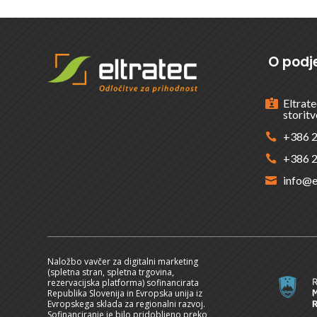
O podje
Eltrate

storitv
+386 2

+386 2

info@e

Naložbo vavčer za digitalni marketing
(spletna stran, spletna trgovina,
rezervacijska platforma) sofinancirata
Republika Slovenija in Evropska unija iz
Evropskega sklada za regionalni razvoj.
Sofinanciranje je bilo pridobljeno preko