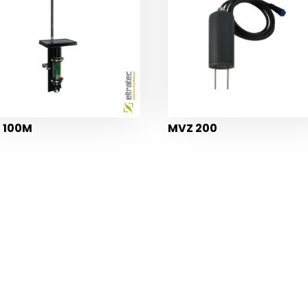
 100M
MVZ 200
?
ODDAJT