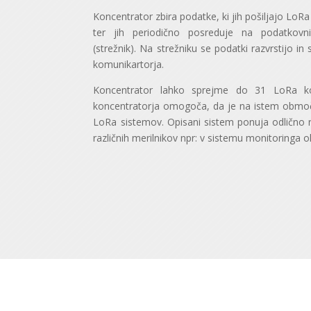
Koncentrator zbira podatke, ki jih pošiljajo LoR
ter jih periodično posreduje na podatkovn
(strežnik). Na strežniku se podatki razvrstijo i
komunikartorja.
Koncentrator lahko sprejme do 31 LoRa kom
koncentratorja omogoča, da je na istem območj
LoRa sistemov. Opisani sistem ponuja odlično 
različnih merilnikov npr: v sistemu monitoringa 