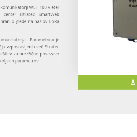
a komunikatorji WLT 100 v eter
i center Eltratec SmartWeb
n shranijo glede na naslov LoRa
unikatorja. Parametriranje
u vzpostavljenih več Eltratec
rešitev za brezžično povezavo
okoljskih parametrov.