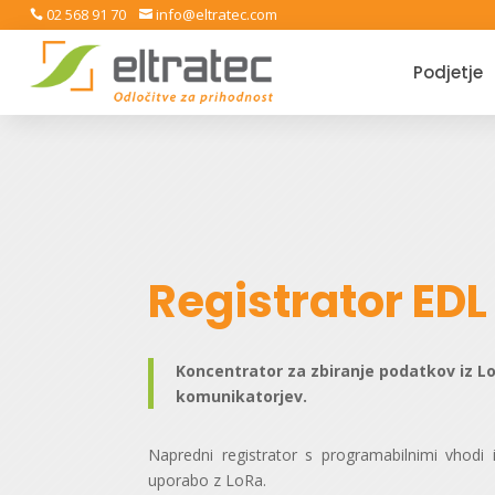
02 568 91 70
info@eltratec.com


Podjetje
Registrator EDL
Koncentrator za zbiranje podatkov iz Lo
komunikatorjev.
Napredni registrator s programabilnimi vhod
uporabo z LoRa.