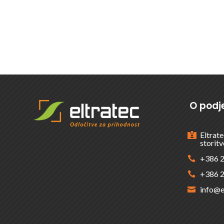
ŽELITE VEČ INFORMACIJ
O podje
Eltrate

storitv
+386 2

+386 2

info@e
