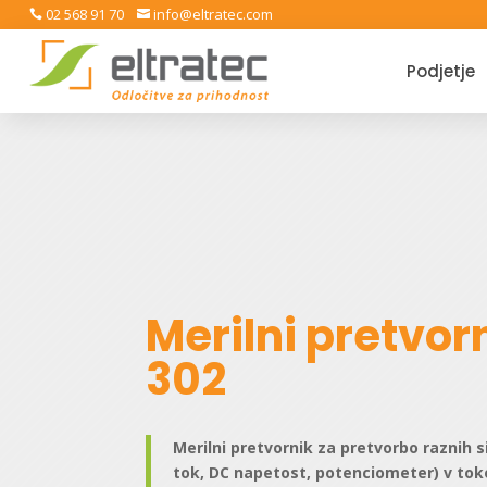
02 568 91 70
info@eltratec.com


Podjetje
Merilni pretvor
302
Merilni pretvornik za pretvorbo raznih s
tok, DC napetost, potenciometer) v tok