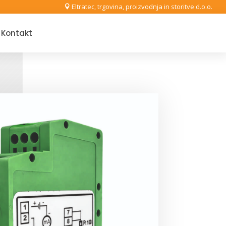
Eltratec, trgovina, proizvodnja in storitve d.o.o.

Kontakt