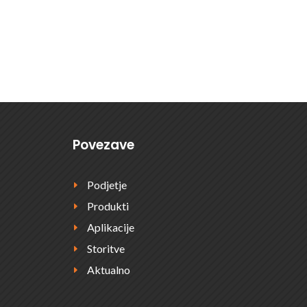
E POVPRAŠEVANJE
Povezave
Podjetje
E
Produkti
E
Aplikacije
E
Storitve
E
Aktualno
E