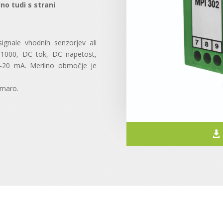
no tudi s strani
signale vhodnih senzorjev ali
t 1000, DC tok, DC napetost,
4-20 mA. Merilno območje je
omaro.