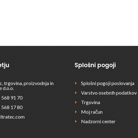
?
ODDAJT
tju
Splošni pogoji
c, trgovina, proizvodnja in
Splošni pogoji poslovanja
E
e d.o.o.
Varstvo osebnih podatkov
E
 568 91 70
Trgovina
E
 568 17 80
Moj račun
E
ltratec.com
Nadzorni center
E