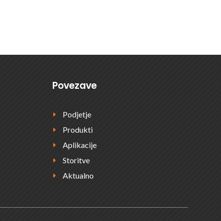
E POVPRAŠEVANJE
Povezave
Podjetje
E
Produkti
E
Aplikacije
E
Storitve
E
Aktualno
E