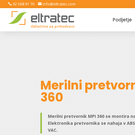
02 568 91 70
info@eltratec.com


Podjetje
Merilni pretvor
360
Merilni pretvornik MPI 360 se montira na 
Elektronika pretvornika se nahaja v ABS 
VAC.