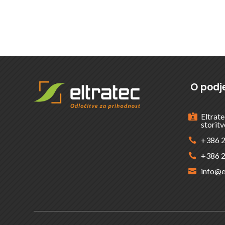
ŽELITE VEČ INFORMACIJ
O podje
Eltrate

storitv
+386 2

+386 2

info@e
