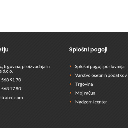
?
ODDAJT
tju
Splošni pogoji
c, trgovina, proizvodnja in
Splošni pogoji poslovanja
E
e d.o.o.
Varstvo osebnih podatkov
E
 568 91 70
Trgovina
E
 568 17 80
Moj račun
E
ltratec.com
Nadzorni center
E