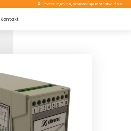
Eltratec, trgovina, proizvodnja in storitve d.o.o.

Kontakt