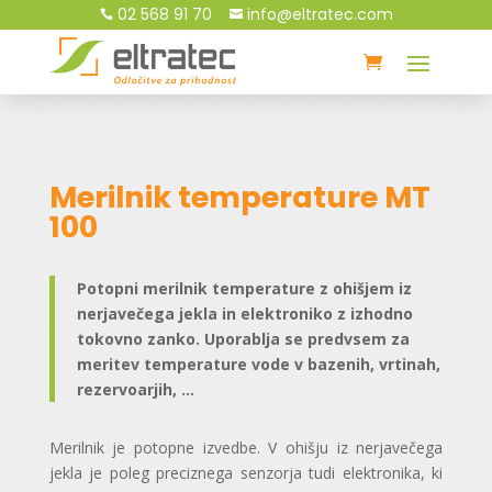
02 568 91 70
info@eltratec.com


Merilnik temperature MT
100
Potopni merilnik temperature z ohišjem iz
nerjavečega jekla in elektroniko z izhodno
tokovno zanko. Uporablja se predvsem za
meritev temperature vode v bazenih, vrtinah,
rezervoarjih, …
Merilnik je potopne izvedbe. V ohišju iz nerjavečega
jekla je poleg preciznega senzorja tudi elektronika, ki