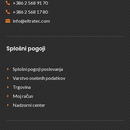
+386 2 568 91 70

+386 2 568 17 80

info@eltratec.com

Splošni pogoji
Splošni pogoji poslovanja
E
Varstvo osebnih podatkov
E
Trgovina
E
Moj račun
E
Nadzorni center
E