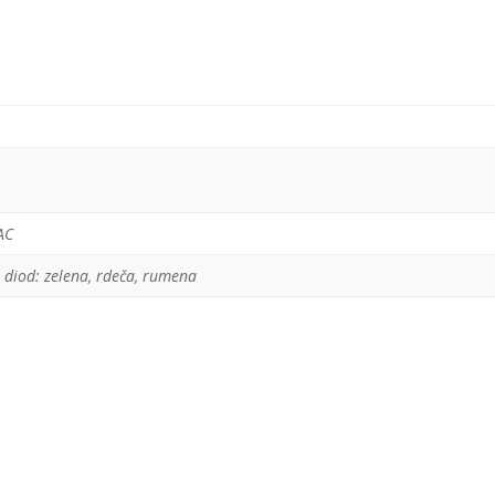
AC
D diod: zelena, rdeča, rumena