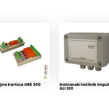
ejna kartica ORE 300
Galvanski ločilnik impu
GLI 100