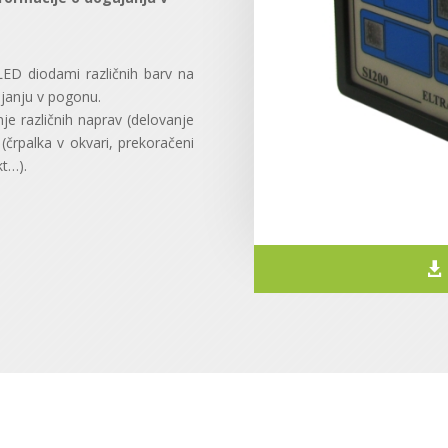
 LED diodami različnih barv na
janju v pogonu.
nje različnih naprav (delovanje
 (črpalka v okvari, prekoračeni
kt…).