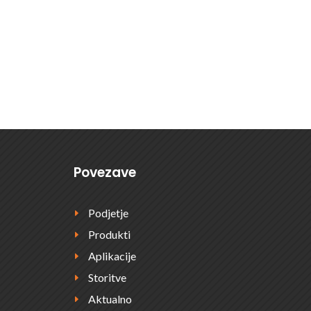
E POVPRAŠEVANJE
Povezave
Podjetje
E
Produkti
E
Aplikacije
E
Storitve
E
Aktualno
E