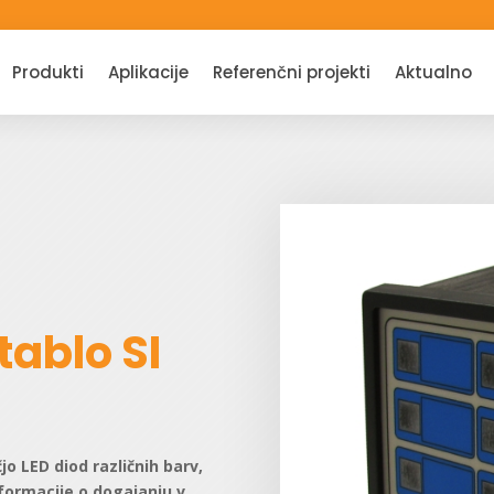
Produkti
Aplikacije
Referenčni projekti
Aktualno
tablo SI
jo LED diod različnih barv,
nformacije o dogajanju v