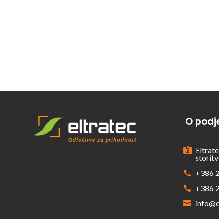
ŽELITE VEČ INFORMACIJ
O podje
Eltrate

storitv
+386 2

+386 2

info@e
