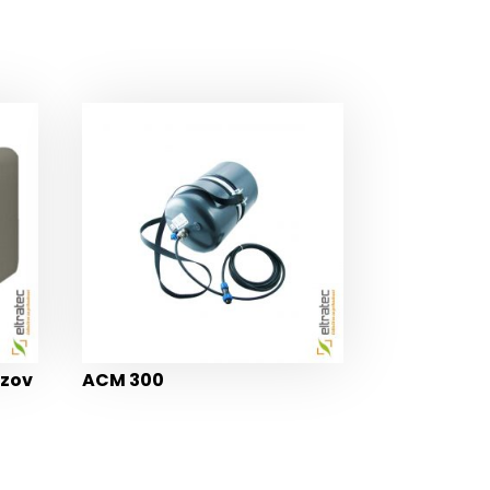
lzov
ACM 300