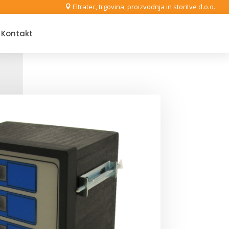
Eltratec, trgovina, proizvodnja in storitve d.o.o.

Kontakt