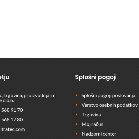
?
ODDAJT
tju
Splošni pogoji
c, trgovina, proizvodnja in
Splošni pogoji poslovanja
E
e d.o.o.
Varstvo osebnih podatkov
E
 568 91 70
Trgovina
E
 568 17 80
Moj račun
E
ltratec.com
Nadzorni center
E