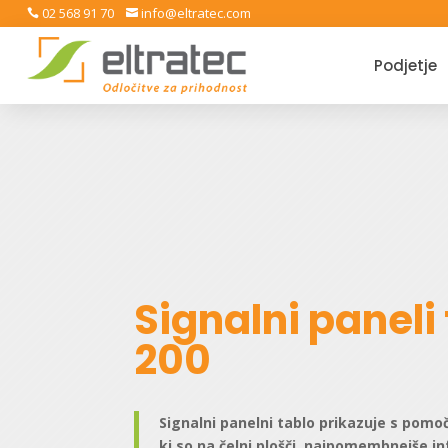
02 568 91 70
info@eltratec.com


Podjetje
Signalni paneli 
200
Signalni panelni tablo prikazuje s pomoč
ki so na čelni plošči, najpomembnejše i