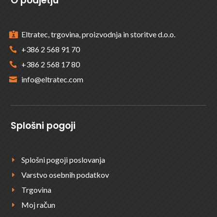
O podjetju
Eltratec, trgovina, proizvodnja in storitve d.o.o.

+386 2 568 91 70

+386 2 568 17 80

info@eltratec.com

Splošni pogoji
Splošni pogoji poslovanja
E
Varstvo osebnih podatkov
E
Trgovina
E
Moj račun
E