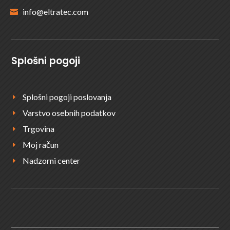
info@eltratec.com

Splošni pogoji
Splošni pogoji poslovanja
E
Varstvo osebnih podatkov
E
Trgovina
E
Moj račun
E
Nadzorni center
E