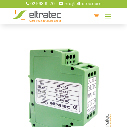
02 568 91 70
info@eltratec.com

