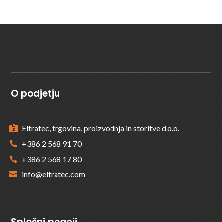
O podjetju
Eltratec, trgovina, proizvodnja in storitve d.o.o.

+386 2 568 91 70

+386 2 568 17 80

info@eltratec.com

Splošni pogoji